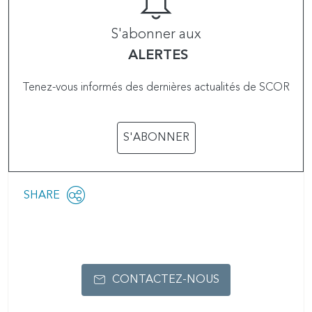
S'abonner aux
ALERTES
Tenez-vous informés des dernières actualités de SCOR
S'ABONNER
Share
SHARE
OPEN
this
SOCIAL
SHARING
page
OPTIONS
CONTACTEZ-NOUS