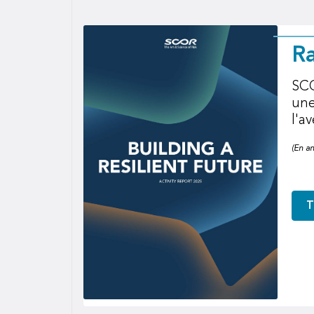
Ra
SCO
une
l'av
(En a
T