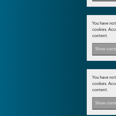
You have not
cookies. Acc
content.
Show cont
You have not
cookies. Acc
content.
Show cont