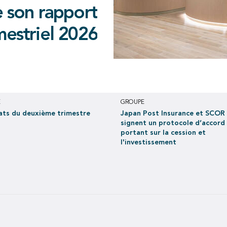
cole d’accord
imestre 2026
e son rapport
des traités de
 la cession et
au deuxième trimestre 2026,
 conclus avec
mestriel 2026
 EUR 397 millions au premier
nvestissement
semestre 2026
en juin 2021
E
GROUPE
ats du deuxième trimestre
Japan Post Insurance et SCOR
signent un protocole d’accord
portant sur la cession et
l'investissement