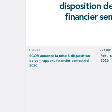
signent un proto
tr
disposition d
validité 
portant sur
Résultat net de EUR 171 millions 
rétrocession
financier se
contribuant à un résultat net de
l'i
Covéa 
GROUPE
GROUP
SCOR annonce la mise à disposition
Résult
de son rapport financier semestriel
2026
2026