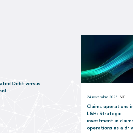
nated Debt versus
ool
24 novembre 2025
VIE
Claims operations i
L&H: Strategic
investment in claim
operations as a dri