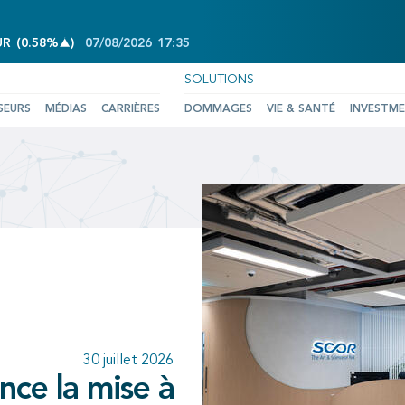
INCREASE OF 0.58%
UR
(
0.58%
)
07/08/2026
17:35
SOLUTIONS
SEURS
MÉDIAS
CARRIÈRES
DOMMAGES
VIE & SANTÉ
INVESTM
25 juin 2026
10 juillet 2026
d acte de la
30 juillet 2026
30 juillet 2026
ance et SCOR
 du deuxième
confirmant la
ce la mise à