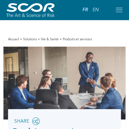
FR
EN
Accueil
Solutions
Vie & Santé
Produits et services
Share
SHARE
OPEN
this
SOCIAL