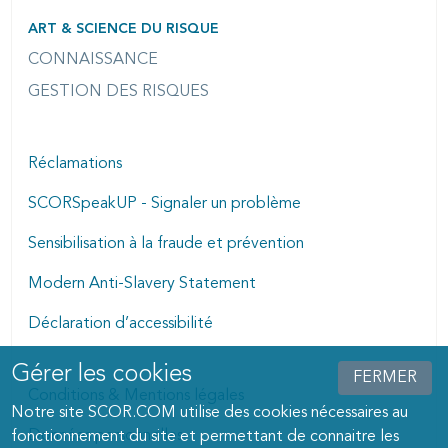
ART & SCIENCE DU RISQUE
CONNAISSANCE
GESTION DES RISQUES
Réclamations
SCORSpeakUP - Signaler un problème
Sensibilisation à la fraude et prévention
Modern Anti-Slavery Statement
Déclaration d’accessibilité
Gérer les cookies
Manage cookies dialog
FERMER
Conditions & Mentions légales
Notre site SCOR.COM utilise des cookies nécessaires au
Données personnelles
fonctionnement du site et permettant de connaitre les