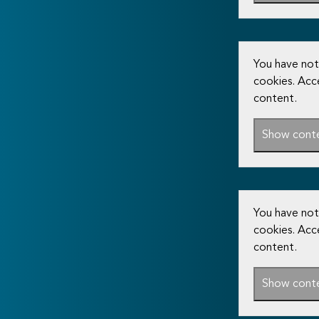
You have not
cookies. Acc
content.
Show cont
You have not
cookies. Acc
content.
Show cont