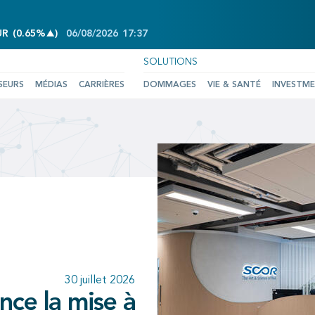
INCREASE OF 0.65%
UR
(
0.65%
)
06/08/2026
17:37
SOLUTIONS
SEURS
MÉDIAS
CARRIÈRES
DOMMAGES
VIE & SANTÉ
INVESTM
25 juin 2026
10 juillet 2026
d acte de la
30 juillet 2026
30 juillet 2026
ance et SCOR
 du deuxième
confirmant la
ce la mise à