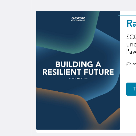
Ra
SCO
une
l'av
(En a
T