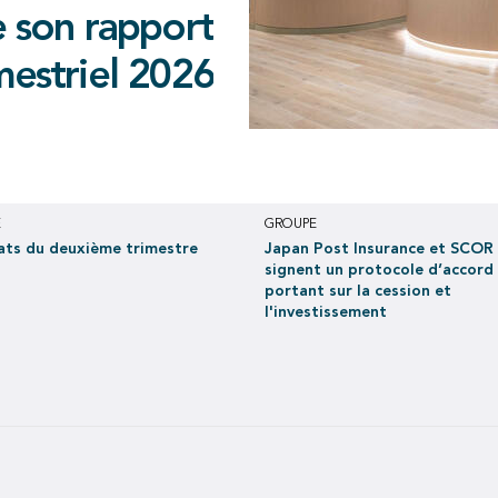
cole d’accord
imestre 2026
e son rapport
des traités de
 la cession et
au deuxième trimestre 2026,
 conclus avec
mestriel 2026
 EUR 397 millions au premier
nvestissement
semestre 2026
en juin 2021
E
GROUPE
ats du deuxième trimestre
Japan Post Insurance et SCOR
signent un protocole d’accord
portant sur la cession et
l'investissement