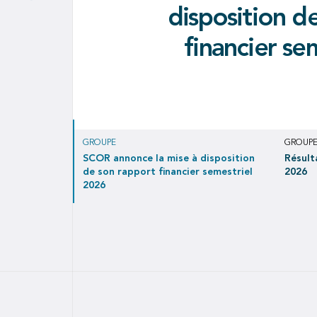
signent un proto
tr
disposition d
validité 
portant sur
Résultat net de EUR 171 millions 
rétrocession
financier se
contribuant à un résultat net de
l'i
Covéa 
GROUPE
GROUP
SCOR annonce la mise à disposition
Résult
de son rapport financier semestriel
2026
2026