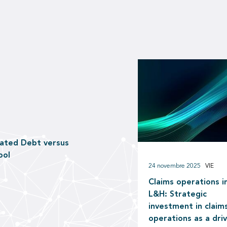
nated Debt versus
ool
24 novembre 2025
VIE
Claims operations i
L&H: Strategic
investment in claim
operations as a dri