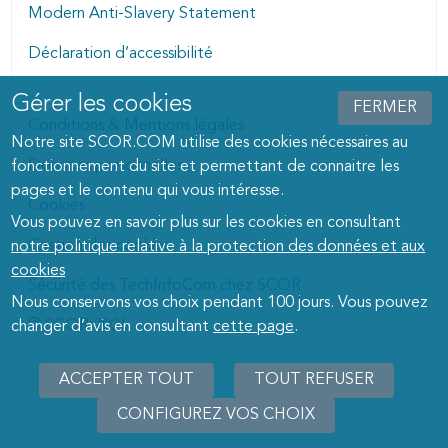
Modern Anti-Slavery Statement
Déclaration d’accessibilité
Gérer les cookies
Manage cookies dialog
FERMER
Conditions & Mentions légales
Notre site SCOR.COM utilise des cookies nécessaires au
Données personnelles
fonctionnement du site et permettant de connaitre les
pages et le contenu qui vous intéresse.
Cookies
Vous pouvez en savoir plus sur les cookies en consultant
Gestion des cookies
notre politique relative à la protection des données et aux
cookies
Sécurité des TechInfoCom chez SCOR
Nous conservons vos choix pendant 100 jours. Vous pouvez
© SCOR 2026
changer d’avis en consultant
cette page
.
ACCEPTER TOUT
TOUT REFUSER
CONFIGUREZ VOS CHOIX
RETIRER
LE