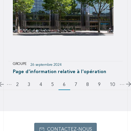
de déposer une offre publique d'achat simplifiée
GROUPE
26 septembre 2024
Page d'information relative à l'opération
…
Pagination
…
Aller à la page précédente
A
Page
2
Page
3
Page
4
Page
5
6
Page
7
Page
8
Page
9
Page
10
CONTACTEZ-NOUS