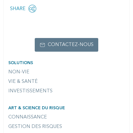
Share
SHARE
OPEN
this
SOCIAL
SHARING
page
OPTIONS
CONTACTEZ-NOUS
SOLUTIONS
NON-VIE
VIE & SANTÉ
INVESTISSEMENTS
ART & SCIENCE DU RISQUE
CONNAISSANCE
GESTION DES RISQUES