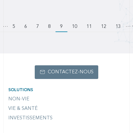
…
Pagination
…
ller à la page précédente
Page
5
Page
6
Page
7
Page
8
9
Page
10
Page
11
Page
12
Page
13
CONTACTEZ-NOUS
SOLUTIONS
NON-VIE
VIE & SANTÉ
INVESTISSEMENTS