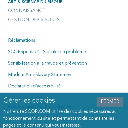
ART & SCIENCE DU RISQUE
CONNAISSANCE
GESTION DES RISQUES
Réclamations
SCORSpeakUP - Signaler un problème
Sensibilisation à la fraude et prévention
Modern Anti-Slavery Statement
Déclaration d’accessibilité
Gérer les cookies
Manage cookies dialog
FERMER
Conditions & Mentions légales
Notre site SCOR.COM utilise des cookies nécessaires au
Données personnelles
fonctionnement du site et permettant de connaitre les
pages et le contenu qui vous intéresse.