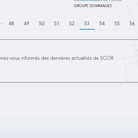
COMMUNIQUÉS DE PRESSE
GROUPE
DOMMAGES
…
ler à la page précédente
Page
48
Page
49
Page
50
Page
51
Page
52
53
Page
54
Page
55
Pag
56
nez-vous informés des dernières actualités de SCOR