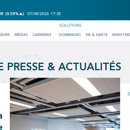
INCREASE OF 0.58%
UR
(
0.58%
)
07/08/2026
17:35
SOLUTIONS
SEURS
MÉDIAS
CARRIÈRES
DOMMAGES
VIE & SANTÉ
INVESTM
 PRESSE & ACTUALITÉS
3
a
e