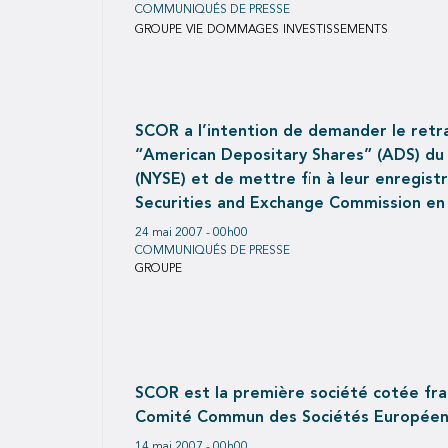
COMMUNIQUÉS DE PRESSE
GROUPE
VIE
DOMMAGES
INVESTISSEMENTS
SCOR a l’intention de demander le retra
“American Depositary Shares” (ADS) d
(NYSE) et de mettre fin à leur enregist
Securities and Exchange Commission en 
législation U.S.
24 mai 2007 - 00h00
COMMUNIQUÉS DE PRESSE
GROUPE
SCOR est la première société cotée fra
Comité Commun des Sociétés Europée
14 mai 2007 - 00h00