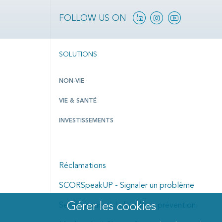
Linkedin
Instagram
Youtube
FOLLOW US ON
SOLUTIONS
NON-VIE
VIE & SANTÉ
INVESTISSEMENTS
Réclamations
SCORSpeakUP - Signaler un problème
Gérer les cookies
Manage cookies dialog
Sensibilisation à la fraude et prévention