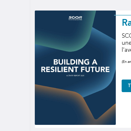
Ra
SCO
une
l'av
(En a
T