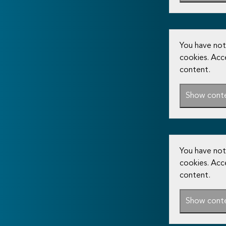
You have not
cookies. Acc
content.
Show cont
You have not
cookies. Acc
content.
Show cont