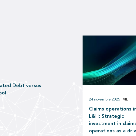
nated Debt versus
ool
24 novembre 2025
VIE
Claims operations i
L&H: Strategic
investment in claim
operations as a dri