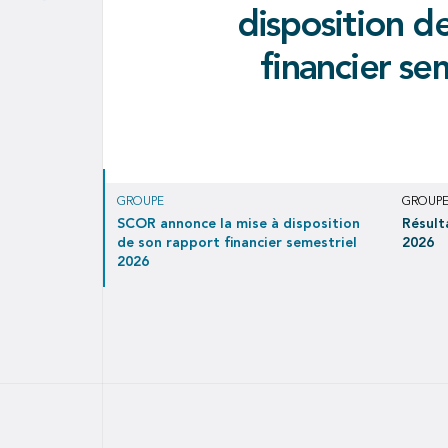
signent un proto
tr
disposition d
validité 
portant sur
Résultat net de EUR 171 millions 
rétrocession
financier se
contribuant à un résultat net de
l'i
Covéa 
GROUPE
GROUP
SCOR annonce la mise à disposition
Résult
de son rapport financier semestriel
2026
2026