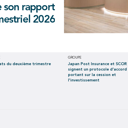
cole d’accord
imestre 2026
e son rapport
des traités de
 la cession et
au deuxième trimestre 2026,
 conclus avec
mestriel 2026
 EUR 397 millions au premier
nvestissement
semestre 2026
en juin 2021
E
GROUPE
ats du deuxième trimestre
Japan Post Insurance et SCOR
signent un protocole d’accord
portant sur la cession et
l'investissement