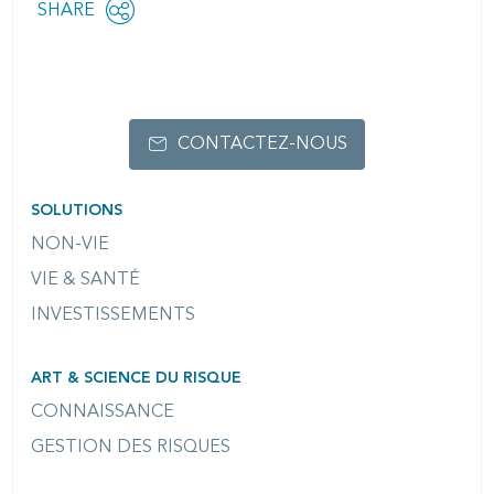
Share
SHARE
OPEN
this
SOCIAL
SHARING
page
OPTIONS
CONTACTEZ-NOUS
SOLUTIONS
NON-VIE
VIE & SANTÉ
INVESTISSEMENTS
ART & SCIENCE DU RISQUE
CONNAISSANCE
GESTION DES RISQUES