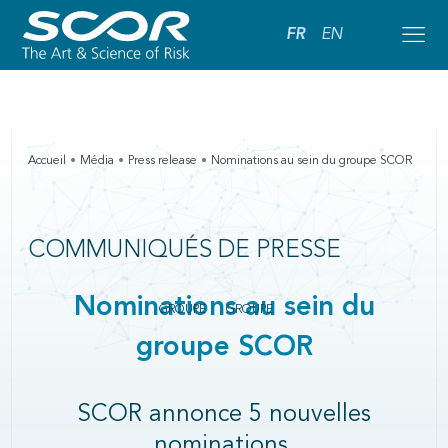
FR
EN
Accueil
Média
Press release
Nominations au sein du groupe SCOR
COMMUNIQUÉS DE PRESSE
Nominations au sein du
GROUPE
GROUPE
groupe SCOR
SCOR annonce 5 nouvelles
nominations.