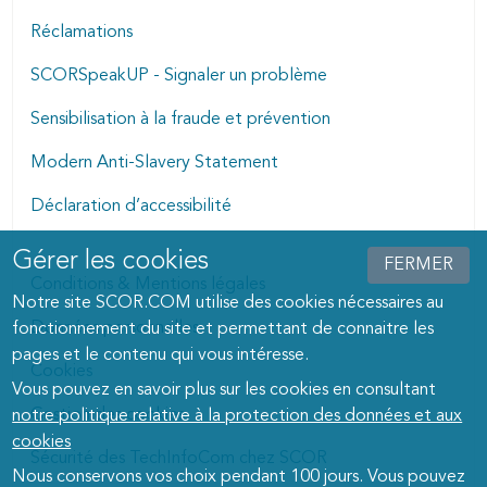
Réclamations
SCORSpeakUP - Signaler un problème
Sensibilisation à la fraude et prévention
Modern Anti-Slavery Statement
Déclaration d’accessibilité
Gérer les cookies
Manage cookies dialog
FERMER
Conditions & Mentions légales
Notre site SCOR.COM utilise des cookies nécessaires au
Données personnelles
fonctionnement du site et permettant de connaitre les
pages et le contenu qui vous intéresse.
Cookies
Vous pouvez en savoir plus sur les cookies en consultant
Gestion des cookies
notre politique relative à la protection des données et aux
cookies
Sécurité des TechInfoCom chez SCOR
Nous conservons vos choix pendant 100 jours. Vous pouvez