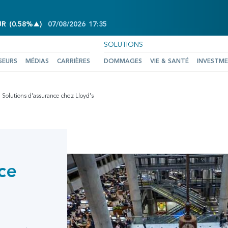
INCREASE OF 0.58%
UR
(
0.58%
)
07/08/2026
17:35
SOLUTIONS
SEURS
MÉDIAS
CARRIÈRES
DOMMAGES
VIE & SANTÉ
INVESTM
Solutions d'assurance chez Lloyd's
ce