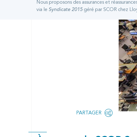
Nous proposons des assurances et réassurances
via le
Syndicate 2015
géré par SCOR chez Lloy
Share
PARTAGER
OPEN
this
SOCIAL
SHARING
page
OPTIONS