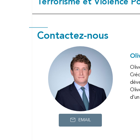
Terrorisme et Violence Po
Contactez-nous
Oli
Oliv
Créd
déve
Oliv
d’un
EMAIL