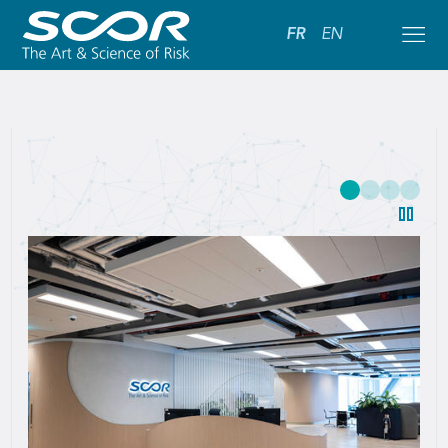
FR
EN
SCOR:
Leading
Global
Reinsurance
Solutions