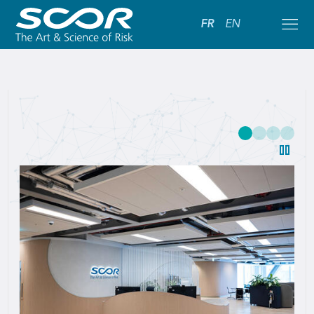
FR
EN
SCOR:
Leading
Global
Reinsurance
Solutions