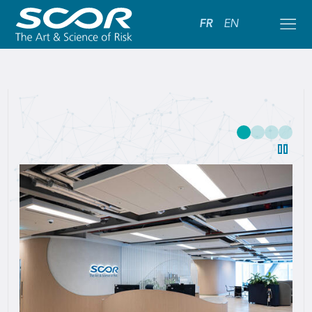
FR
EN
SCOR:
Leading
Global
Reinsurance
Solutions