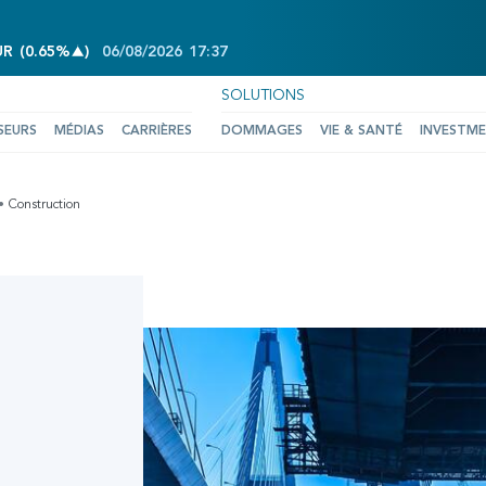
INCREASE OF 0.65%
UR
(
0.65%
)
06/08/2026
17:37
SOLUTIONS
SEURS
MÉDIAS
CARRIÈRES
DOMMAGES
VIE & SANTÉ
INVESTM
Construction