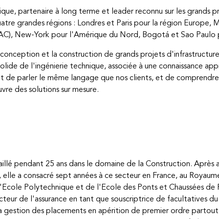
ue, partenaire à long terme et leader reconnu sur les grands pr
uatre grandes régions : Londres et Paris pour la région Europ
APAC), New-York pour l'Amérique du Nord, Bogotá et Sao Paulo 
a conception et la construction de grands projets d'infrastructur
olide de l'ingénierie technique, associée à une connaissance app
et de parler le même langage que nos clients, et de comprendre e
vre des solutions sur mesure.
aillé pendant 25 ans dans le domaine de la Construction. Après a
 elle a consacré sept années à ce secteur en France, au Royaume
l'Ecole Polytechnique et de l'Ecole des Ponts et Chaussées de P
secteur de l'assurance en tant que souscriptrice de facultatives 
 la gestion des placements en apérition de premier ordre parto